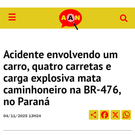
☰
Acidente
Agricultura
Cidade
Acidente envolvendo um
Cultura
carro, quatro carretas e
Economia
carga explosiva mata
Educação
caminhoneiro na BR-476,
Esporte
no Paraná
Geral
Compartilhar
Facebook
X
Wh
04/11/2025 13H24
Obituário
Obras