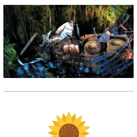
Policial
Região
Saúde
Tempo
Trânsito
Utilidade
Pública
Vagas
de
Emprego