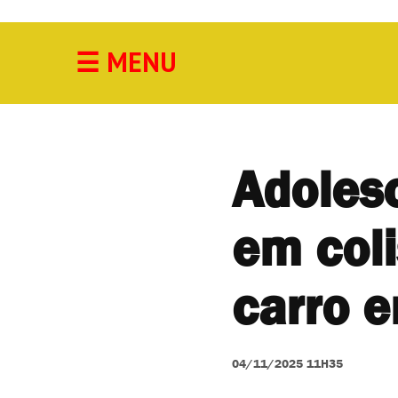
☰
MENU
Acidente
Agricultura
Cidade
Adoles
Cultura
em coli
Economia
Educação
carro 
Esporte
04/11/2025 11H35
Geral