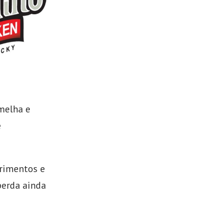
melha e
e
erimentos e
 perda ainda