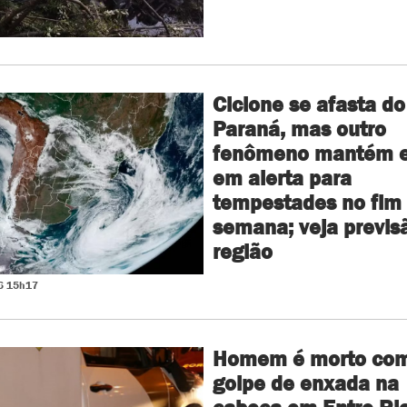
Ciclone se afasta do
Paraná, mas outro
fenômeno mantém e
em alerta para
tempestades no fim
semana; veja previs
região
6 15h17
Homem é morto co
golpe de enxada na