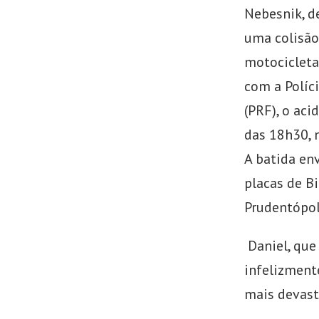
Nebesnik, d
uma colisão
motocicleta
com a Políc
(PRF), o aci
das 18h30, 
A batida en
placas de Bi
Prudentópoli
Daniel, que 
infelizmente
mais devast