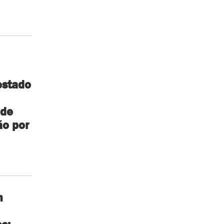
stado
 de
ão por
m