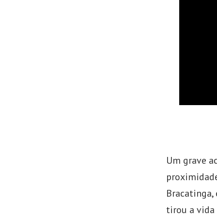
de
Emprego
Um grave ac
proximidad
Bracatinga,
tirou a vid