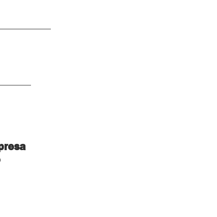
presa
o