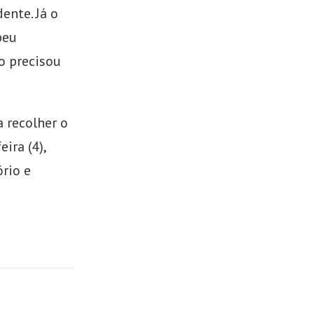
ente. Já o
beu
o precisou
 recolher o
ira (4),
rio e