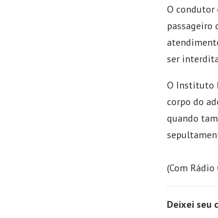
O condutor 
passageiro d
atendimento
ser interdit
O Instituto
corpo do ado
quando tamb
sepultamen
(Com Rádio 
Deixei seu 