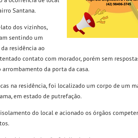
 a ocorrência de local
airro Santana.
lato dos vizinhos,
iam sentindo um
 da residência ao
 tentado contato com morador, porém sem respostas
o arrombamento da porta da casa.
cas na residência, foi localizado um corpo de um m
cama, em estado de putrefação.
 isolamento do local e acionado os órgãos compete
tos.