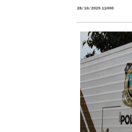
Obituário
28/10/2025 11H00
Obras
Policial
Região
Saúde
Tempo
Trânsito
Utilidade
Pública
Vagas