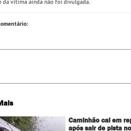
e da vítima ainda não foi divulgada.
comentário:
Mais
Caminhão cai em re
após sair de pista n