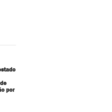
stado
 de
ão por