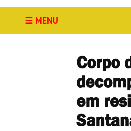
☰
MENU
Acidente
Agricultura
Cidade
Corpo 
Cultura
decomp
Economia
Educação
em resi
Esporte
Santan
Geral