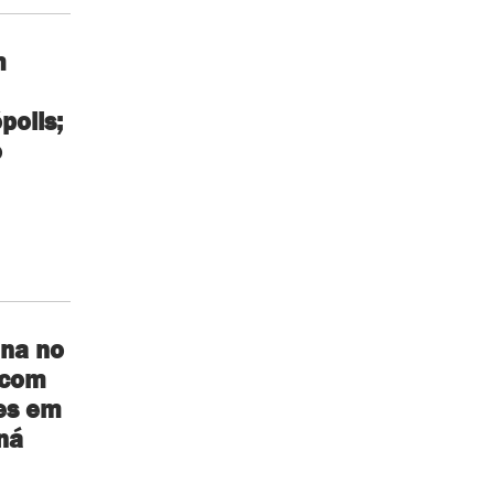
m
polis;
o
ina no
 com
es em
ná