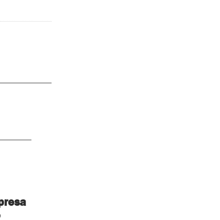
presa
o