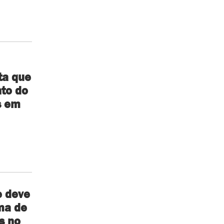
ta que
to do
s em
e deve
ma de
s no