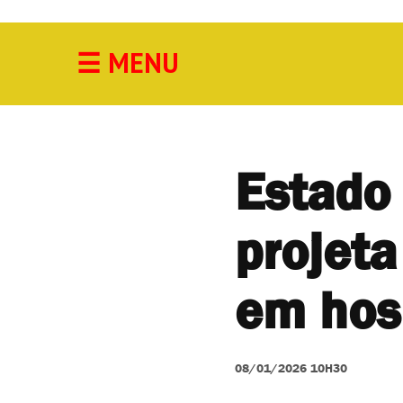
☰
MENU
Acidente
Agricultura
Cidade
Estado 
Cultura
projeta
Economia
Educação
em hos
Esporte
08/01/2026 10H30
Geral