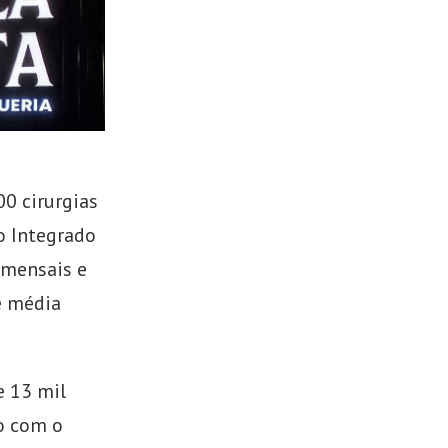
0 cirurgias
o Integrado
 mensais e
e média
e 13 mil
do com o