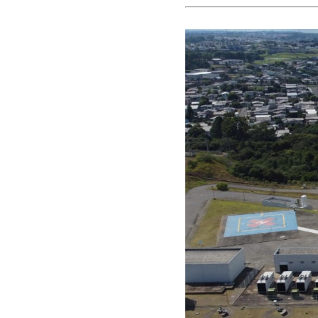
Obituário
Obras
Policial
Região
Saúde
Tempo
Trânsito
Utilidade
Pública
Vagas