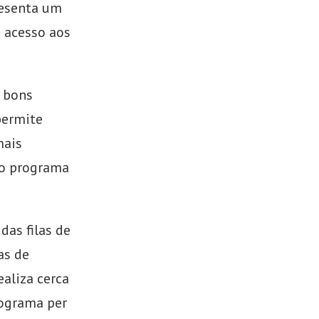
resenta um
o acesso aos
e bons
permite
mais
do programa
das filas de
as de
aliza cerca
rograma per