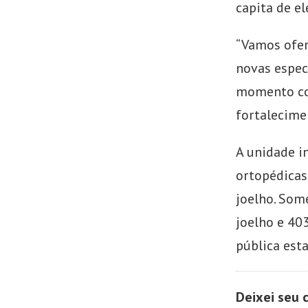
capita de el
“Vamos ofere
novas espec
momento com
fortalecime
A unidade i
ortopédicas
joelho. Som
joelho e 403
pública esta
Deixei seu 