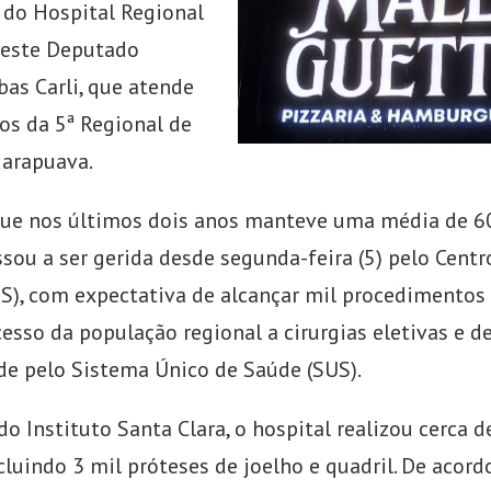
l do Hospital Regional
Oeste Deputado
bas Carli, que atende
os da 5ª Regional de
arapuava.
que nos últimos dois anos manteve uma média de 60
ssou a ser gerida desde segunda-feira (5) pelo Centr
IS), com expectativa de alcançar mil procedimentos
cesso da população regional a cirurgias eletivas e d
e pelo Sistema Único de Saúde (SUS).
o Instituto Santa Clara, o hospital realizou cerca d
ncluindo 3 mil próteses de joelho e quadril. De acor