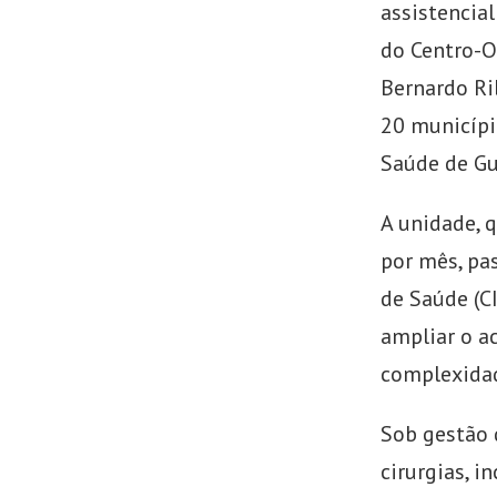
assistencia
do Centro-
Bernardo Ri
20 municípi
Saúde de Gu
A unidade, 
por mês, pa
de Saúde (C
ampliar o a
complexidad
Sob gestão d
cirurgias, i