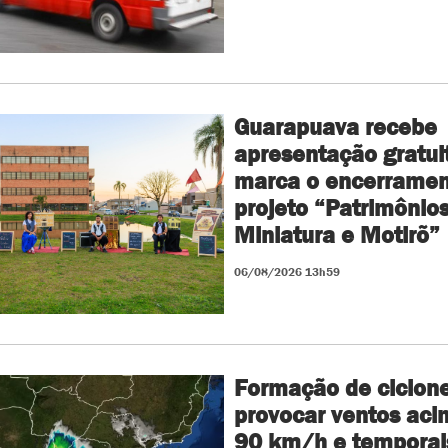
Guarapuava recebe
apresentação gratui
marca o encerramen
projeto “Patrimônio
Miniatura e Motirõ”
06/08/2026 13h59
Formação de ciclon
provocar ventos aci
90 km/h e temporai