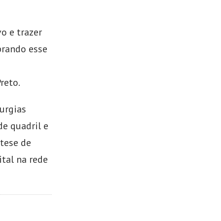
o e trazer
brando esse
reto.
rurgias
e quadril e
ótese de
ital na rede