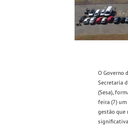
de
Emprego
O Governo d
Secretaria 
(Sesa), form
feira (7) u
gestão que
significativ