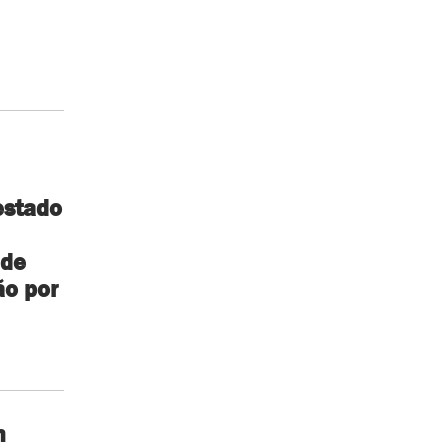
stado
 de
ão por
m