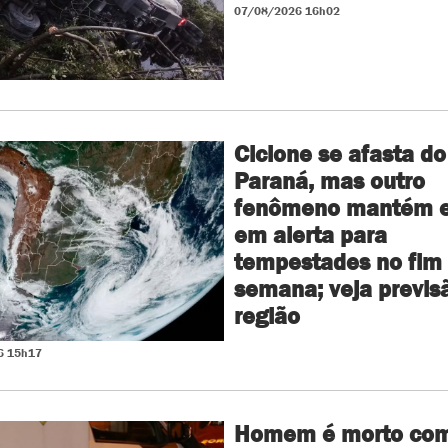
07/08/2026 16h02
Ciclone se afasta do
Paraná, mas outro
fenômeno mantém e
em alerta para
tempestades no fim
semana; veja previs
região
6 15h17
Homem é morto co