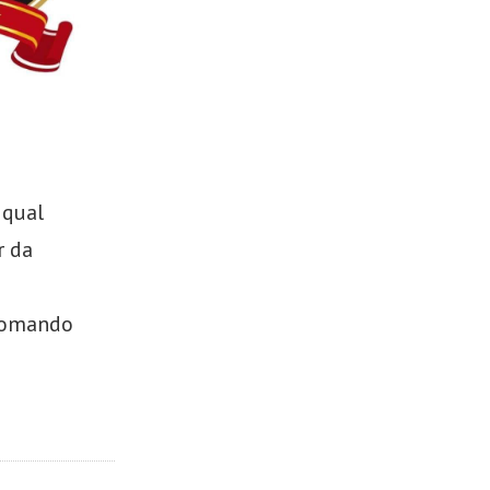
 qual
r da
 tomando