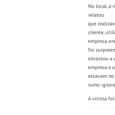
No local, a 
relatou
que realiza
cliente, uti
empresa ond
foi surpree
encostou a 
empresa e u
estavam no 
rumo ignora
A vítima foi