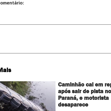
comentário:
Mais
Caminhão cai em re
após sair de pista n
Paraná, e motorista
desaparece