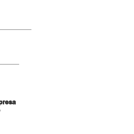
presa
o