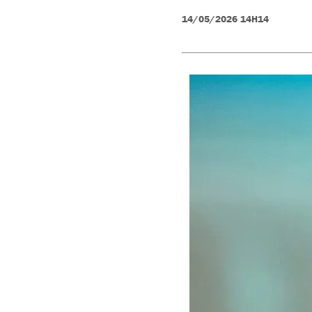
Obituário
14/05/2026 14H14
Obras
Policial
Região
Saúde
Tempo
Trânsito
Utilidade
Pública
Vagas