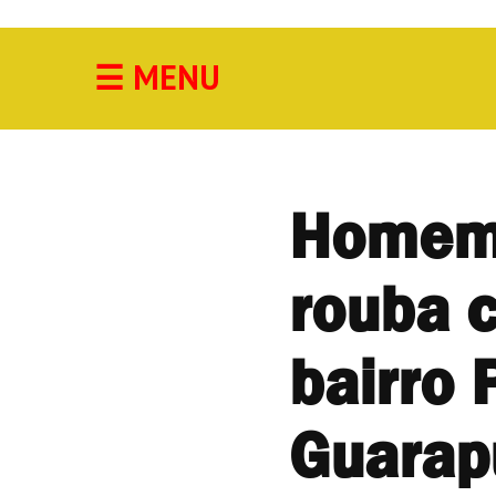
☰
MENU
Acidente
Agricultura
Cidade
Homem 
Cultura
rouba c
Economia
Educação
bairro 
Esporte
Guarap
Geral