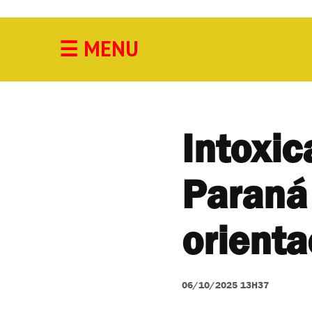
☰
MENU
Acidente
Agricultura
Cidade
Intoxic
Cultura
Paraná 
Economia
Educação
orient
Esporte
06/10/2025 13H37
Geral