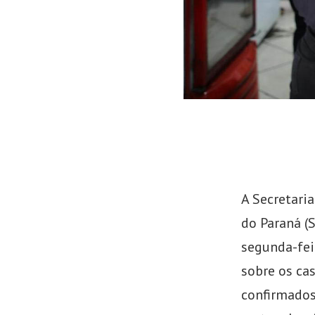
de
Emprego
A Secretari
do Paraná (S
segunda-fei
sobre os ca
confirmados