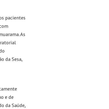
ros pacientes
 com
Umuarama. As
ratorial
ndo
ção da Sesa,
ntamente
no e de
do da Saúde,