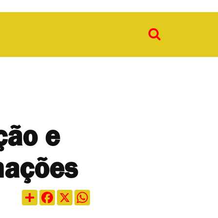
ção e
mações
Compartilhar
Facebook
X
WhatsApp