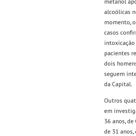
metanol apó
alcoólicas n
momento, o 
casos confi
intoxicaçã
pacientes re
dois homens
seguem inte
da Capital.
Outros qua
em investi
36 anos, de
de 31 anos,