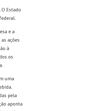
. O Estado
ederal.
esa e a
 as ações
ção à
odos os
a.
ram uma
ebida.
das pela
ação aponta