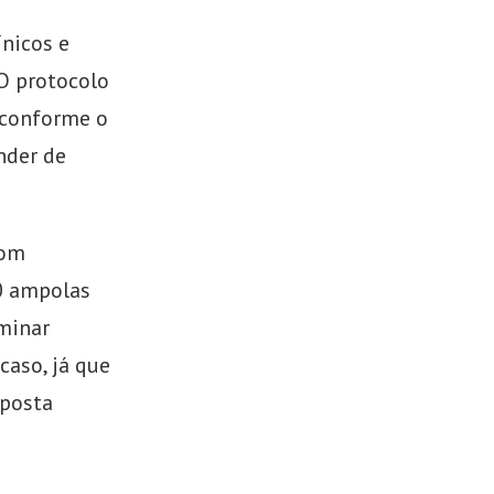
ínicos e
 O protocolo
 conforme o
nder de
com
0 ampolas
minar
caso, já que
sposta