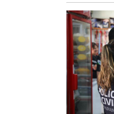
Obituário
Obras
Policial
Região
Saúde
Tempo
Trânsito
Utilidade
Pública
Vagas