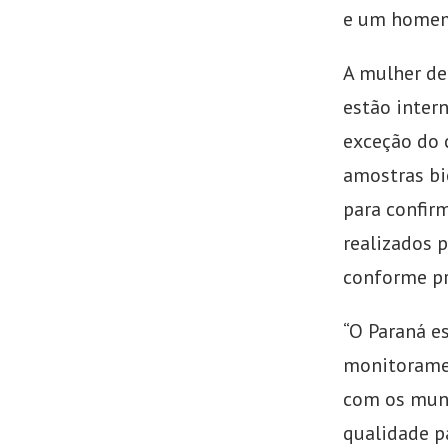
e um homem 
A mulher de 
estão inter
exceção do 
amostras bi
para confir
realizados p
conforme pr
“O Paraná es
monitoramen
com os muni
qualidade p