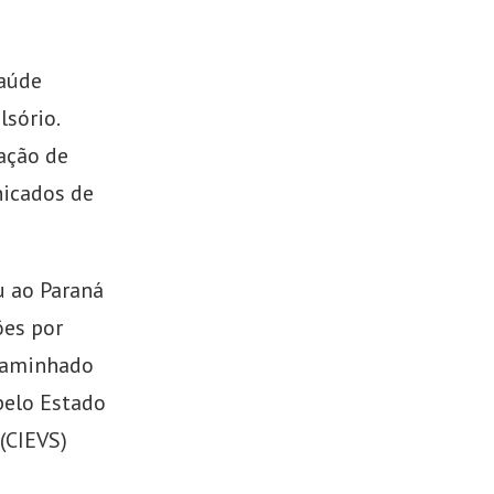
Saúde
sório.
ação de
nicados de
u ao Paraná
ões por
ncaminhado
pelo Estado
(CIEVS)