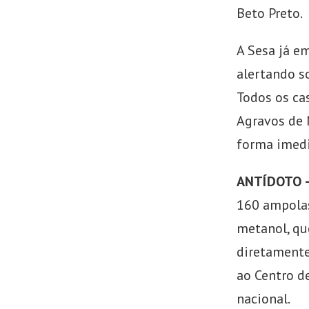
Beto Preto.
A Sesa já e
alertando s
Todos os ca
Agravos de 
forma imedi
ANTÍDOTO 
160 ampolas
metanol, qu
diretamente
ao Centro d
nacional.