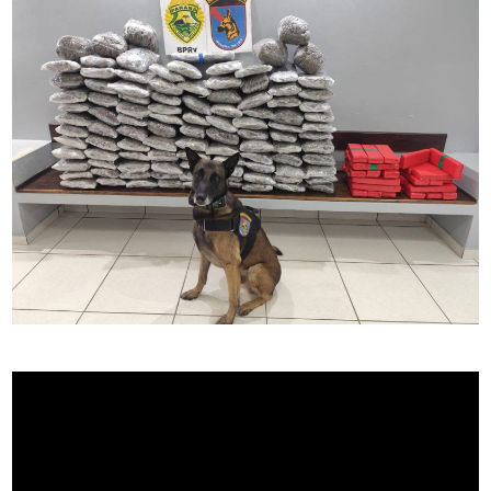
Policial
Região
Saúde
Tempo
Trânsito
Utilidade
Pública
Vagas
de
Emprego