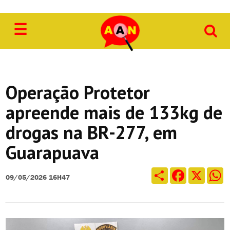
☰
Acidente
Agricultura
Cidade
Operação Protetor
Cultura
apreende mais de 133kg de
Economia
drogas na BR-277, em
Educação
Guarapuava
Esporte
Compartilhar
Facebook
X
Wh
09/05/2026 16H47
Geral
Obituário
Obras